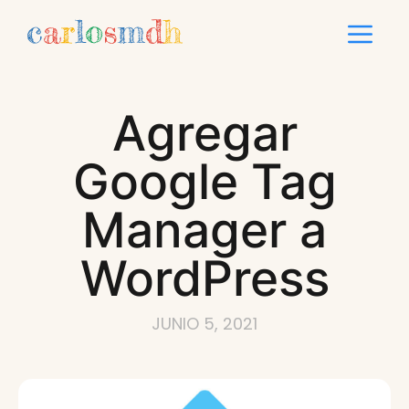
Saltar
Me
al
contenido
Agregar
Google Tag
Manager a
WordPress
JUNIO 5, 2021