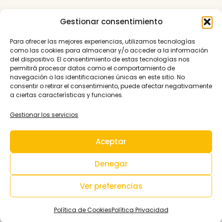
Sobre mí
Cookies
Gestionar consentimiento
Ponencias
Accesibilidad
Para ofrecer las mejores experiencias, utilizamos tecnologías
Guías
como las cookies para almacenar y/o acceder a la información
del dispositivo. El consentimiento de estas tecnologías nos
Migra a Analytics 4
permitirá procesar datos como el comportamiento de
navegación o las identificaciones únicas en este sitio. No
consentir o retirar el consentimiento, puede afectar negativamente
Esta web ha sido crerada gracias al programa
a ciertas características y funciones.
KitDigital en la solución de Sitio Web y Presencia
Básica en Internet
Gestionar los servicios
Aceptar
Denegar
Ver preferencias
¿Necesitas ayuda?
Programa una reunión
Política de Cookies
Política Privacidad
conmigo
powered by Calendly