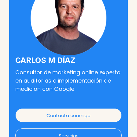
CARLOS M DÍAZ
Consultor de marketing online experto
en auditorias e implementación de
medición con Google
Contacta conmigo
Servicios