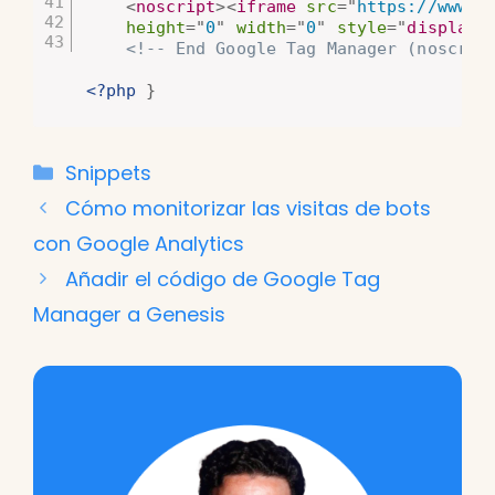
<
noscript
>
<
iframe
src
=
"
https://www.g
height
=
"
0
"
width
=
"
0
"
style
="
display
:
<!-- End Google Tag Manager (noscrip
<?php
}
Categorías
Snippets
Cómo monitorizar las visitas de bots
con Google Analytics
Añadir el código de Google Tag
Manager a Genesis