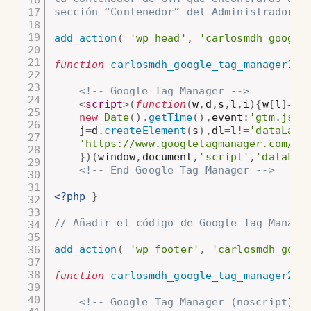
sección “Contenedor” del Administrador d
add_action
(
'wp_head'
,
'carlosmdh_google
function
carlosmdh_google_tag_manager1
(
)
<!-- Google Tag Manager -->
<
script
>
(
function
(
w
,
d
,
s
,
l
,
i
)
{
w
[
l
]
=
w
[
new
Date
(
)
.
getTime
(
)
,
event
:
'gtm.js'
}
	j
=
d
.
createElement
(
s
)
,
dl
=
l
!=
'dataLaye
'https://www.googletagmanager.com/gt
}
)
(
window
,
document
,
'script'
,
'dataLay
<!-- End Google Tag Manager -->
<?php
}
// Añadir el código de Google Tag Manage
add_action
(
'wp_footer'
,
'carlosmdh_goog
function
carlosmdh_google_tag_manager2
(
)
<!-- Google Tag Manager (noscript) -