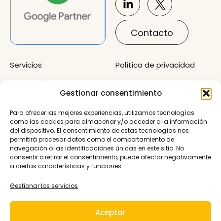
Contacto
Servicios
Política de privacidad
Sobre mí
Cookies
Gestionar consentimiento
Ponencias
Accesibilidad
Para ofrecer las mejores experiencias, utilizamos tecnologías
Guías
como las cookies para almacenar y/o acceder a la información
del dispositivo. El consentimiento de estas tecnologías nos
Migra a Analytics 4
permitirá procesar datos como el comportamiento de
navegación o las identificaciones únicas en este sitio. No
consentir o retirar el consentimiento, puede afectar negativamente
Esta web ha sido crerada gracias al programa
a ciertas características y funciones.
KitDigital en la solución de Sitio Web y Presencia
Básica en Internet
Gestionar los servicios
Aceptar