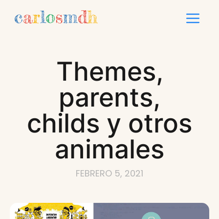
Saltar
Me
al
contenido
Themes,
parents,
childs y otros
animales
FEBRERO 5, 2021