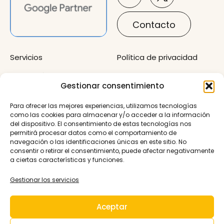
Contacto
Servicios
Política de privacidad
Sobre mí
Cookies
Gestionar consentimiento
Ponencias
Accesibilidad
Para ofrecer las mejores experiencias, utilizamos tecnologías
Guías
como las cookies para almacenar y/o acceder a la información
del dispositivo. El consentimiento de estas tecnologías nos
Migra a Analytics 4
permitirá procesar datos como el comportamiento de
navegación o las identificaciones únicas en este sitio. No
consentir o retirar el consentimiento, puede afectar negativamente
Esta web ha sido crerada gracias al programa
a ciertas características y funciones.
KitDigital en la solución de Sitio Web y Presencia
Básica en Internet
Gestionar los servicios
Aceptar