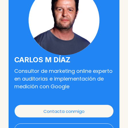
CARLOS M DÍAZ
Consultor de marketing online experto
en auditorias e implementación de
medición con Google
Contacta conmigo