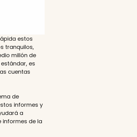
rápida estos
s tranquilos,
dio millón de
 estándar, es
las cuentas
tema de
stos informes y
yudará a
e informes de la