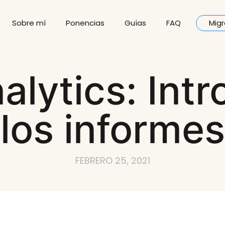
Sobre mí
Ponencias
Guías
FAQ
Migr
alytics: Intr
los informes
FEBRERO 25, 2021