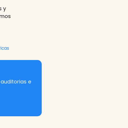
s y
emos
ricas
auditorias e