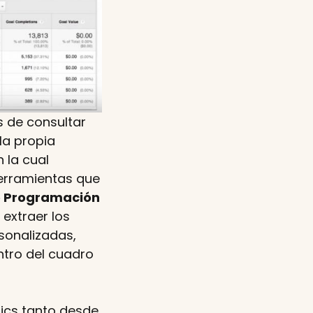
 de consultar
la propia
 la cual
herramientas que
de Programación
 extraer los
sonalizadas,
ntro del cuadro
tics tanto desde