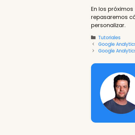
En los próximos
repasaremos có
personalizar.
Categorías
Tutoriales
Google Analytic
Google Analytic