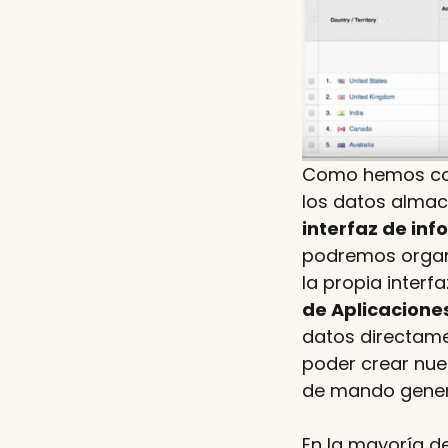
Como hemos come
los datos almac
interfaz de in
podremos organi
la propia interf
de Aplicacione
datos directame
poder crear nue
de mando genera
En la mayoría d