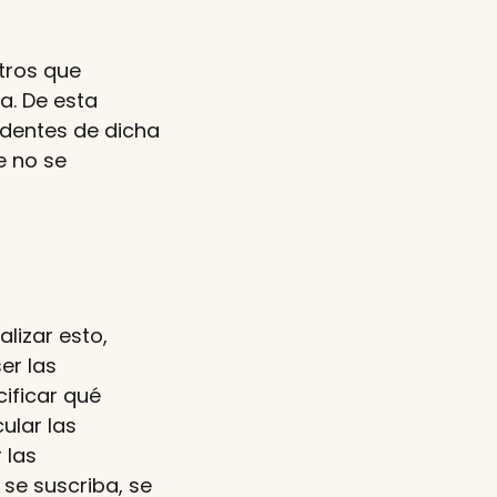
ltros que
a. De esta
edentes de dicha
e no se
lizar esto,
er las
ificar qué
ular las
 las
se suscriba, se