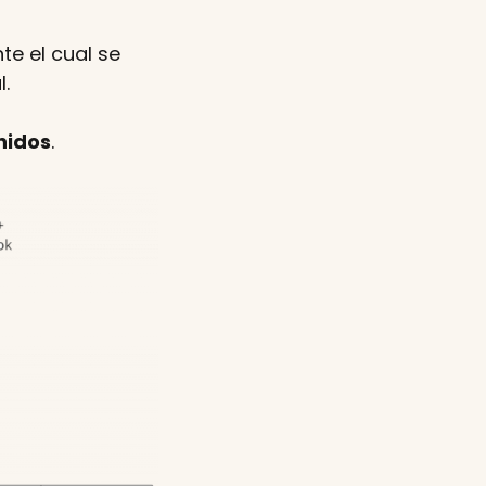
te el cual se
.
nidos
.