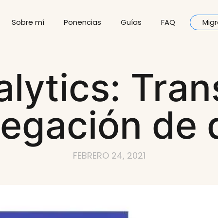
Sobre mí
Ponencias
Guías
FAQ
Migr
lytics: Tra
regación de 
FEBRERO 24, 2021