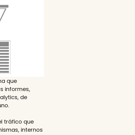
rma que
s informes,
lytics, de
uno.
l tráfico que
mismas, internos